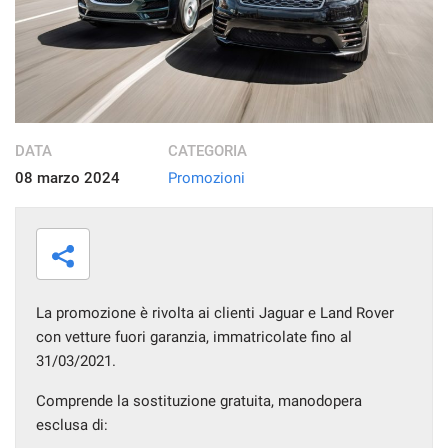
CHI SIAMO
NUOVA SUBARU UNCHARTED
NEWS ED EVENTI
DATA
CATEGORIA
08 marzo 2024
Promozioni
RECENSIONI
AREA COMMERCIANTI
La promozione è rivolta ai clienti Jaguar e Land Rover
con vetture fuori garanzia, immatricolate fino al
31/03/2021.
Comprende la sostituzione gratuita, manodopera
esclusa di: