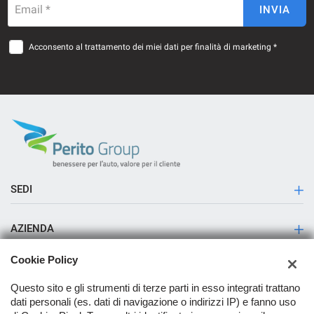
Email *
INVIA
Acconsento al trattamento dei miei dati per finalità di marketing *
SEDI
Sede di Sala Consilina
AZIENDA
Storia
Cookie Policy
Contatti
Questo sito e gli strumenti di terze parti in esso integrati trattano
dati personali (es. dati di navigazione o indirizzi IP) e fanno uso
Servizio Pick up & Delivery