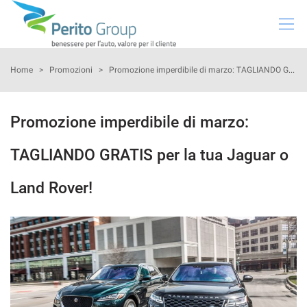
HOME
Home
>
Promozioni
>
Promozione imperdibile di marzo: TAGLIANDO GRATIS per la tua Jaguar o Land Rover!
SUBARU
Promozione imperdibile di marzo:
VEICOLI USATI
TAGLIANDO GRATIS per la tua Jaguar o
PRENOTA INTERVENTO
Land Rover!
NOLEGGIO
GREEN SOLUTIONS
NEWS