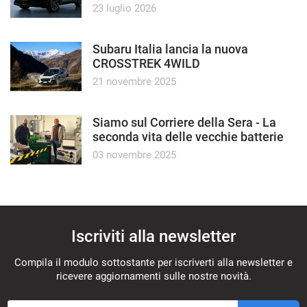
Group
23 luglio 2026
Subaru Italia lancia la nuova
CROSSTREK 4WILD
21 novembre 2025
Siamo sul Corriere della Sera - La
seconda vita delle vecchie batterie
elettriche per auto
03 novembre 2025
Iscriviti alla newsletter
Compila il modulo sottostante per iscriverti alla newsletter e
ricevere aggiornamenti sulle nostre novità.