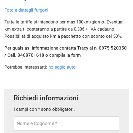
Foto e dettagli furgoni
CHI SIAMO
Tutte le tariffe si intendono per max 100km/giorno. Eventuali
NUOVA SUBARU UNCHARTED
km extra ti costeranno a partire da 0,30€ + IVA cadauno.
Possibilità di acquisto km a pacchetto con sconto del 50%.
NEWS ED EVENTI
Per qualsiasi informazione contatta Tracy al n. 0975 520350
/ Cell. 3468701618 o compila la form
RECENSIONI
Potrebbe interessarti:
noleggio auto
AREA COMMERCIANTI
Richiedi informazioni
I campi con * sono obbligatori.
Nome e Cognome *