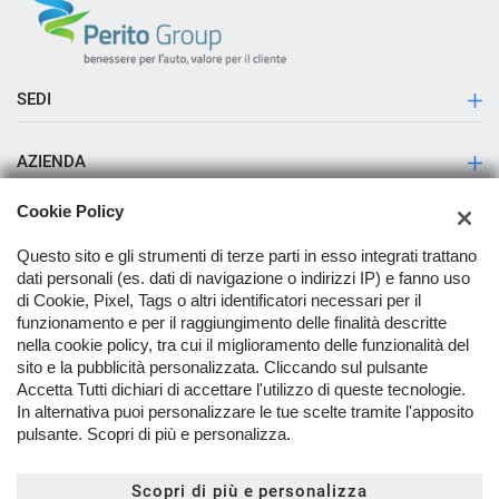
SEDI
Sede di Sala Consilina
AZIENDA
Storia
Cookie Policy
Contatti
Questo sito e gli strumenti di terze parti in esso integrati trattano
dati personali (es. dati di navigazione o indirizzi IP) e fanno uso
Servizio Pick up & Delivery
di Cookie, Pixel, Tags o altri identificatori necessari per il
funzionamento e per il raggiungimento delle finalità descritte
Servizio deposito e ritiro veicoli H24
nella cookie policy, tra cui il miglioramento delle funzionalità del
TORNA IN CIMA
sito e la pubblicità personalizzata. Cliccando sul pulsante
Accetta Tutti dichiari di accettare l'utilizzo di queste tecnologie.
In alternativa puoi personalizzare le tue scelte tramite l'apposito
Copyright © 2026 Perito Group Srl - P.IVA 04321630651 -
Leggi
pulsante. Scopri di più e personalizza.
l'informativa sulla privacy
-
Cookie Policy
Sito creato da:
Scopri di più e personalizza