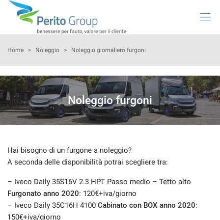
HOME
Home
>
Noleggio
>
Noleggio giornaliero furgoni
SUBARU
Noleggio furgoni
VEICOLI USATI
PRENOTA INTERVENTO
Hai bisogno di un furgone a noleggio?
NOLEGGIO
A seconda delle disponibilità potrai scegliere tra:
– Iveco Daily 35S16V 2.3 HPT Passo medio – Tetto alto
GREEN SOLUTIONS
Furgonato anno 2020
: 120€+iva/giorno
– Iveco Daily 35C16H 4100
Cabinato con BOX anno 2020
:
NEWS
150€+iva/giorno