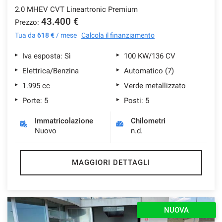
2.0 MHEV CVT Lineartronic Premium
43.400 €
Prezzo:
Tua da
618 €
/ mese
Calcola il finanziamento
Iva esposta: Sì
100 KW/136 CV
Elettrica/Benzina
Automatico (7)
1.995 cc
Verde metallizzato
Porte: 5
Posti: 5
Immatricolazione
Chilometri
Nuovo
n.d.
MAGGIORI DETTAGLI
NUOVA