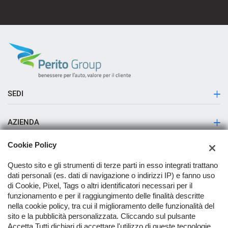
SEDI
Sede di Sala Consilina
AZIENDA
Storia
Cookie Policy
Contatti
Questo sito e gli strumenti di terze parti in esso integrati trattano
dati personali (es. dati di navigazione o indirizzi IP) e fanno uso
Servizio Pick up & Delivery
di Cookie, Pixel, Tags o altri identificatori necessari per il
funzionamento e per il raggiungimento delle finalità descritte
Servizio deposito e ritiro veicoli H24
nella cookie policy, tra cui il miglioramento delle funzionalità del
TORNA IN CIMA
sito e la pubblicità personalizzata. Cliccando sul pulsante
Accetta Tutti dichiari di accettare l'utilizzo di queste tecnologie.