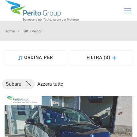
HOME
Home
>
Tutti i veicoli
SUBARU
ORDINA PER
FILTRA (3)
VEICOLI USATI
PRENOTA INTERVENTO
Subaru
Azzera tutto
NOLEGGIO
GREEN SOLUTIONS
NEWS