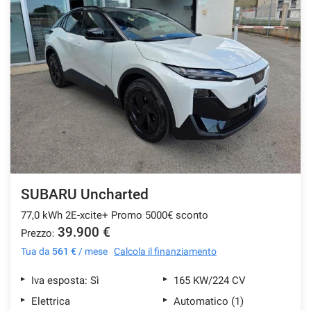
SUBARU Uncharted
77,0 kWh 2E-xcite+ Promo 5000€ sconto
39.900 €
Prezzo:
Tua da
561 €
/ mese
Calcola il finanziamento
Iva esposta: Sì
165 KW/224 CV
Elettrica
Automatico (1)