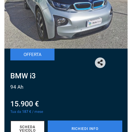
CHI SIAMO
NUOVA SUBARU UNCHARTED
NEWS ED EVENTI
OFFERTA
RECENSIONI
BMW i3
AREA COMMERCIANTI
94 Ah
15.900 €
Tua da
187 €
/ mese
SCHEDA
RICHIEDI INFO
VEICOLO