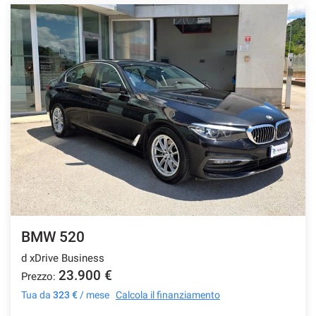
BMW 520
d xDrive Business
23.900 €
Prezzo:
Tua da
323 €
/ mese
Calcola il finanziamento