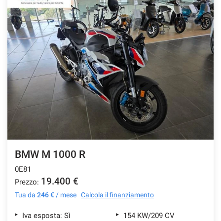
BMW M 1000 R
0E81
19.400 €
Prezzo:
Tua da
246 €
/ mese
Calcola il finanziamento
Iva esposta: Sì
154 KW/209 CV