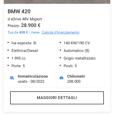
BMW 420
d xDrive 48V Msport
28.900 €
Prezzo:
Tua da
408 €
/ mese
Calcola il finanziamento
Iva esposta: Sì
140 KW/190 CV
Elettrica/Diesel
Automatico (8)
1.995 cc
Grigio metallizzato
Porte: 5
Posti: 5
Immatricolazione
Chilometri
usato - 08/2022
208.000
MAGGIORI DETTAGLI