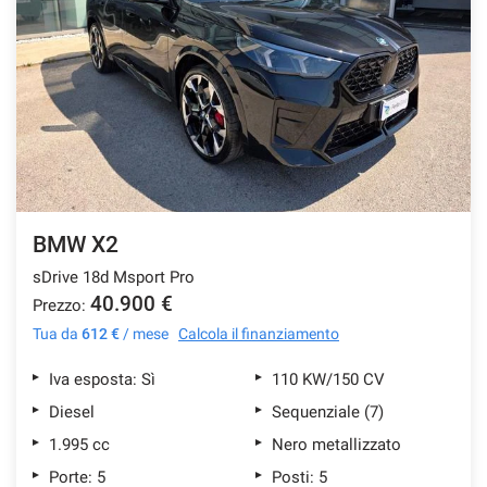
BMW X2
sDrive 18d Msport Pro
40.900 €
Prezzo:
Tua da
612 €
/ mese
Calcola il finanziamento
Iva esposta: Sì
110 KW/150 CV
Diesel
Sequenziale (7)
1.995 cc
Nero metallizzato
Porte: 5
Posti: 5