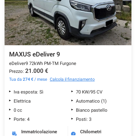
MAXUS eDeliver 9
eDeliver9 72kWh PM-TM Furgone
21.000 €
Prezzo:
Tua da
274 €
/ mese
Calcola il finanziamento
Iva esposta: Sì
70 KW/95 CV
Elettrica
Automatico (1)
0 cc
Bianco pastello
Porte: 4
Posti: 3
Immatricolazione
Chilometri