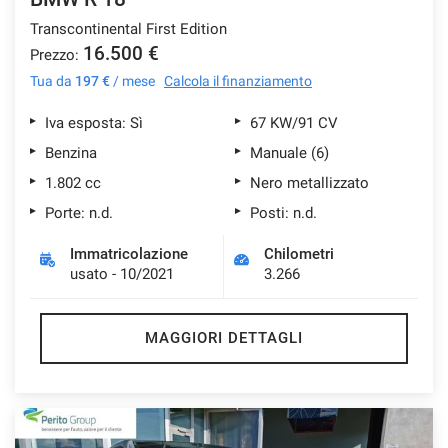
Transcontinental First Edition
16.500 €
Prezzo:
Tua da
197 €
/ mese
Calcola il finanziamento
Iva esposta: Sì
67 KW/91 CV
Benzina
Manuale (6)
1.802 cc
Nero metallizzato
Porte: n.d.
Posti: n.d.
Immatricolazione
Chilometri
usato - 10/2021
3.266
MAGGIORI DETTAGLI