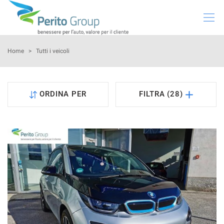
HOME
Home
>
Tutti i veicoli
SUBARU
ORDINA PER
FILTRA (28)
VEICOLI USATI
PRENOTA INTERVENTO
NOLEGGIO
GREEN SOLUTIONS
NEWS