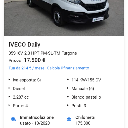
IVECO Daily
35S16V 2.3 HPT PM-SL-TM Furgone
17.500 €
Prezzo:
Tua da
214 €
/ mese
Calcola il finanziamento
Iva esposta: Sì
114 KW/155 CV
Diesel
Manuale (6)
2.287 cc
Bianco pastello
Porte: 4
Posti: 3
Immatricolazione
Chilometri
usato - 10/2020
175.800