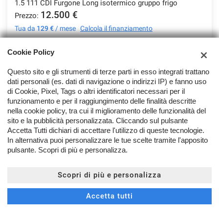
1.5 111 CDI Furgone Long isotermico gruppo frigo
12.500 €
Prezzo:
Tua da
129 €
/ mese
Calcola il finanziamento
Iva esposta: Sì
81 KW/110 CV
Cookie Policy
Diesel
Manuale (6)
Questo sito e gli strumenti di terze parti in esso integrati trattano
1.461 cc
Bianco pastello
dati personali (es. dati di navigazione o indirizzi IP) e fanno uso
di Cookie, Pixel, Tags o altri identificatori necessari per il
Porte: 4
Posti: 2
funzionamento e per il raggiungimento delle finalità descritte
nella cookie policy, tra cui il miglioramento delle funzionalità del
Immatricolazione
Chilometri
sito e la pubblicità personalizzata. Cliccando sul pulsante
usato - 03/2016
85.000
Accetta Tutti dichiari di accettare l'utilizzo di queste tecnologie.
In alternativa puoi personalizzare le tue scelte tramite l'apposito
pulsante. Scopri di più e personalizza.
MAGGIORI DETTAGLI
Scopri di più e personalizza
Accetta tutti
CONTATTACI