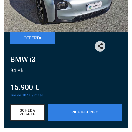
CHI SIAMO
NUOVA SUBARU UNCHARTED
OFFERTA
NEWS ED EVENTI
BMW i3
RECENSIONI
94 Ah
AREA COMMERCIANTI
15.900 €
Tua da
187 €
/ mese
SCHEDA
RICHIEDI INFO
VEICOLO