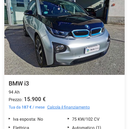
BMW i3
94 Ah
15.900 €
Prezzo:
Tua da
187 €
/ mese
Calcola il finanziamento
Iva esposta: No
75 KW/102 CV
Elettrica
Automatico (1)