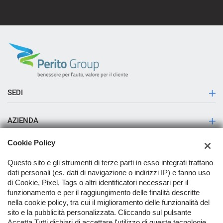
SEDI
Sede di Sala Consilina
AZIENDA
Storia
Cookie Policy
Contatti
Questo sito e gli strumenti di terze parti in esso integrati trattano
dati personali (es. dati di navigazione o indirizzi IP) e fanno uso
Servizio Pick up & Delivery
di Cookie, Pixel, Tags o altri identificatori necessari per il
funzionamento e per il raggiungimento delle finalità descritte
Servizio deposito e ritiro veicoli H24
nella cookie policy, tra cui il miglioramento delle funzionalità del
TORNA IN CIMA
sito e la pubblicità personalizzata. Cliccando sul pulsante
Accetta Tutti dichiari di accettare l'utilizzo di queste tecnologie.