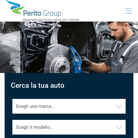
HOME
SUBARU
VEICOLI USATI
PRENOTA INTERVENTO
Cerca la tua auto
NOLEGGIO
GREEN SOLUTIONS
NEWS