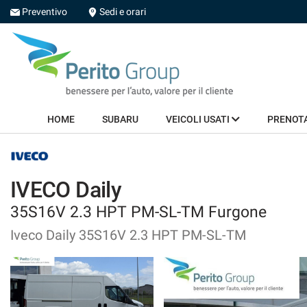
Preventivo
Sedi e orari
HOME
SUBARU
HOME
SUBARU
VEICOLI USATI
PRENOT
VEICOLI USATI
PRENOTA INTERVENTO
IVECO Daily
35S16V 2.3 HPT PM-SL-TM Furgone
NOLEGGIO
Iveco Daily 35S16V 2.3 HPT PM-SL-TM
GREEN SOLUTIONS
NEWS