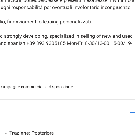
nformazioni, potrebbero essere presenti inesattezze. Invitiamo a
mo ogni responsabilità per eventuali involontarie incongruenze.
io, finanziamenti o leasing personalizzati.
 strongly developing, specialized in selling of new and used
h and spanish +39 393 9305185 Mon-Fri 8-30/13-00 15-00/19-
 le campagne commerciali a disposizione.
Trazione:
Posteriore