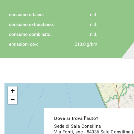
consumo urbano:
n.d.
consumo extraurbano:
n.d.
consumo combinato:
n.d.
emissioni co
:
210.0 g/km
2
+
−
Dove si trova l'auto?
Sede di Sala Consilina
Via Fonti, snc - 84036 Sala Consilina 