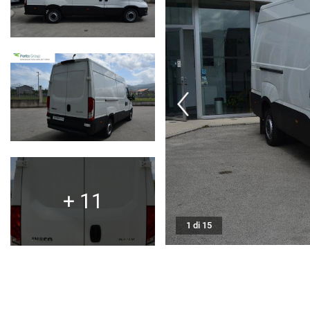
CHI SIAMO
NUOVA SUBARU UNCHARTED
NEWS ED EVENTI
RECENSIONI
AREA COMMERCIANTI
+ 11
1 di 15