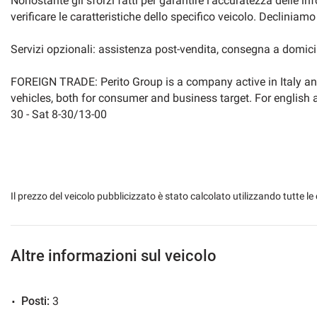
Nonostante gli sforzi fatti per garantire l'accuratezza delle i
verificare le caratteristiche dello specifico veicolo. Declinia
Servizi opzionali: assistenza post-vendita, consegna a domicil
FOREIGN TRADE: Perito Group is a company active in Italy and
vehicles, both for consumer and business target. For englis
30 - Sat 8-30/13-00
Il prezzo del veicolo pubblicizzato è stato calcolato utilizzando tutte
Altre informazioni sul veicolo
Posti:
3