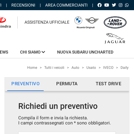
I
RECENSIONI
AREA COMMERCIANTI
ASSISTENZA UFFICIALE
EWS
CHI SIAMO
NUOVA SUBARU UNCHARTED
Home
>
Tutti i veicoli
>
Auto
>
Usato
>
IVECO
>
Daily
PREVENTIVO
PERMUTA
TEST DRIVE
Richiedi un preventivo
Compila il form e invia la richiesta.
I campi contrassegnati con * sono obbligatori.