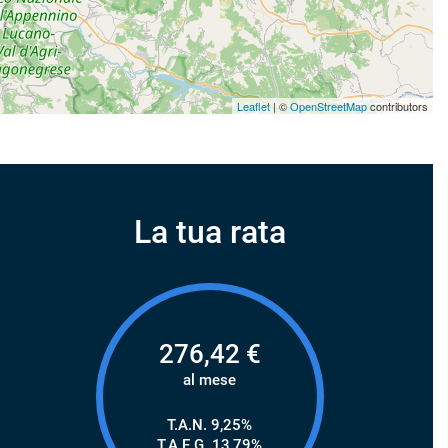
Leaflet
| ©
OpenStreetMap
contributors
La tua rata
276,42
€
al mese
T.A.N. 9,25%
T.A.E.G.
13,79
%